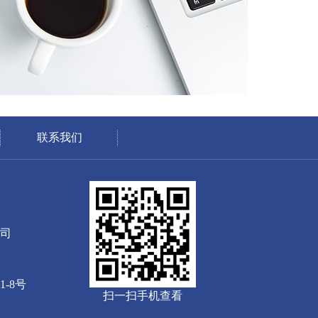
联系我们
司
-8号
扫一扫手机查看