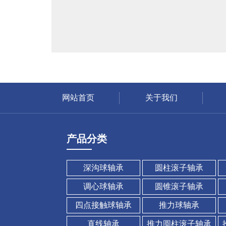
网站首页
关于我们
产品分类
深沟球轴承
圆柱滚子轴承
调心球轴承
圆锥滚子轴承
四点接触球轴承
推力球轴承
直线轴承
推力圆柱滚子轴承